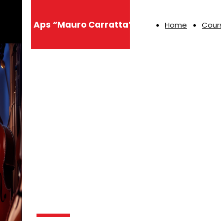
Aps “Mauro Carratta”
Home
Cour
Musica,
formazione ed
eventi per
ispirarti ogni
giorno