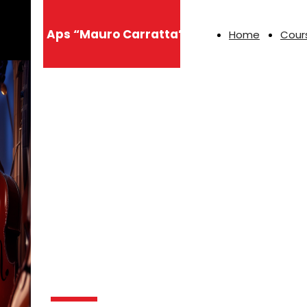
Aps “Mauro Carratta”
Home
Cour
Musica,
formazione ed
eventi per
ispirarti ogni
giorno